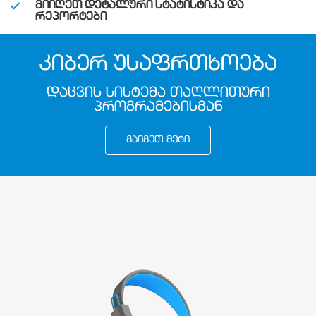
ᲛᲘᲘᲦᲔᲗ ᲓᲔᲢᲐᲚᲣᲠᲘ ᲡᲢᲐᲢᲘᲡᲢᲘᲙᲐ ᲓᲐ
ᲠᲔᲞᲝᲠᲢᲔᲑᲘ
ᲙᲘᲑᲔᲠ ᲣᲡᲐᲤᲠᲗᲮᲝᲔᲑᲐ
ᲓᲐᲪᲕᲘᲡ ᲡᲘᲡᲢᲔᲛᲐ ᲗᲐᲦᲚᲘᲗᲣᲠᲘ
ᲞᲠᲝᲒᲠᲐᲛᲔᲑᲘᲡᲒᲐᲜ
ᲒᲐᲘᲒᲔᲗ ᲛᲔᲢᲘ