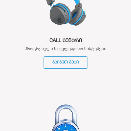
CALL ᲪᲔᲜᲢᲠᲘ
პროგრესული სატელეფონო სისტემები
ᲒᲐᲘᲒᲔᲗ ᲛᲔᲢᲘ