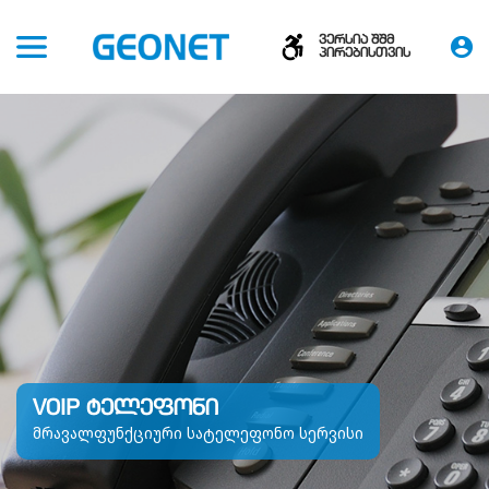
ვერსია შშმ
პირებისთვის
VOIP ᲢᲔᲚᲔᲤᲝᲜᲘ
მრავალფუნქციური სატელეფონო სერვისი