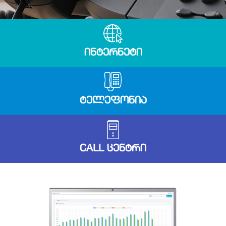
ᲘᲜᲢᲔᲠᲜᲔᲢᲘ
ᲢᲔᲚᲔᲤᲝᲜᲘᲐ
CALL ᲪᲔᲜᲢᲠᲘ