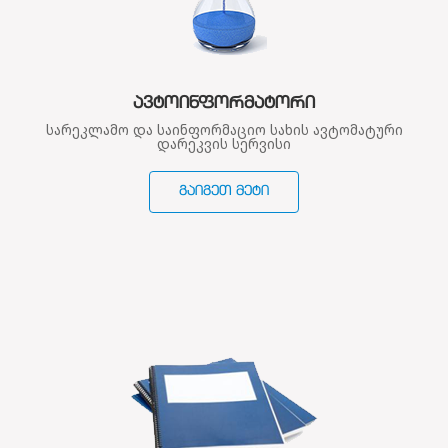
ᲐᲕᲢᲝᲘᲜᲤᲝᲠᲛᲐᲢᲝᲠᲘ
სარეკლამო და საინფორმაციო სახის ავტომატური
დარეკვის სერვისი
ᲒᲐᲘᲒᲔᲗ ᲛᲔᲢᲘ