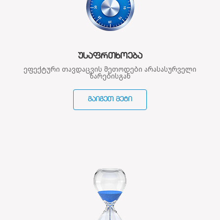
ᲣᲡᲐᲤᲠᲗᲮᲝᲔᲑᲐ
ეფექტური თავდაცვის მეთოდები არასასურველი
ზარებისგან
ᲒᲐᲘᲒᲔᲗ ᲛᲔᲢᲘ