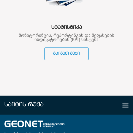
ᲡᲢᲐᲢᲘᲡᲢᲘᲙᲐ
მონიტორინგის, რეპორტინგის და შეფასების
ინდიკატორების (KPI) სისტემა
ᲒᲐᲘᲒᲔᲗ ᲛᲔᲢᲘ
ᲡᲐᲘᲢᲘᲡ ᲠᲣᲥᲐ
ᲩᲕᲔᲜ ᲨᲔᲡᲐᲮᲔᲑ
კომპანია