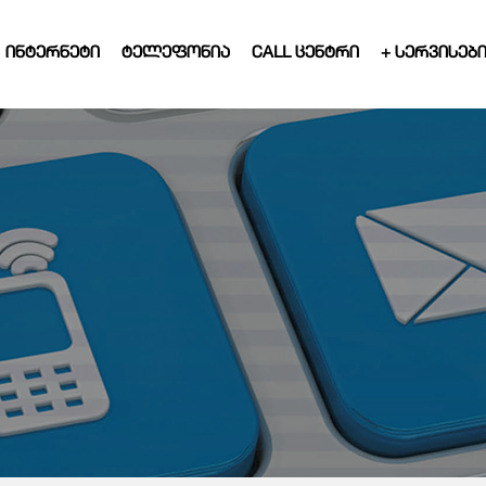
ᲘᲜᲢᲔᲠᲜᲔᲢᲘ
ᲢᲔᲚᲔᲤᲝᲜᲘᲐ
CALL ᲪᲔᲜᲢᲠᲘ
+ ᲡᲔᲠᲕᲘᲡᲔᲑ