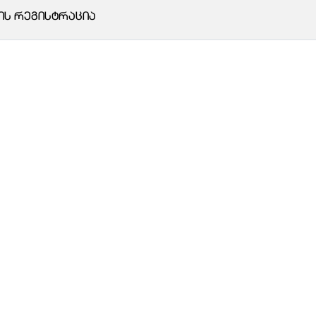
ᲘᲡ ᲠᲔᲒᲘᲡᲢᲠᲐᲪᲘᲐ