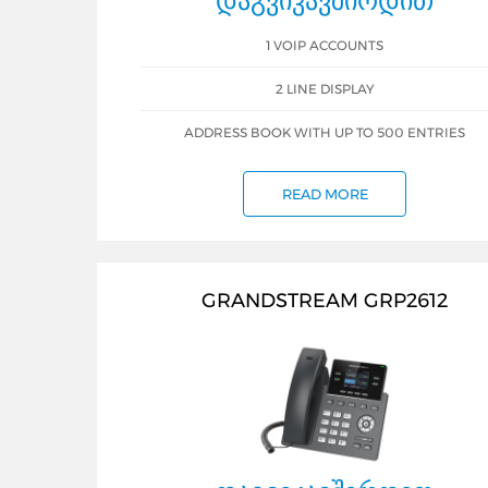
ᲓᲐᲒᲕᲘᲙᲐᲕᲨᲘᲠᲓᲘᲗ
1 VOIP ACCOUNTS
2 LINE DISPLAY
ADDRESS BOOK WITH UP TO 500 ENTRIES
READ MORE
GRANDSTREAM GRP2612