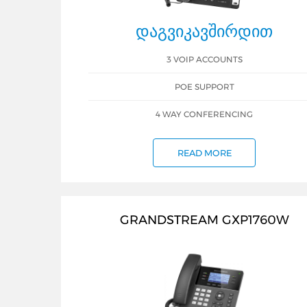
ᲓᲐᲒᲕᲘᲙᲐᲕᲨᲘᲠᲓᲘᲗ
3 VOIP ACCOUNTS
POE SUPPORT
4 WAY CONFERENCING
READ MORE
GRANDSTREAM GXP1760W