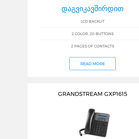
ᲓᲐᲒᲕᲘᲙᲐᲕᲨᲘᲠᲓᲘᲗ
LCD BACKLIT
2 COLOR, 20 BUTTONS
2 PAGES OF CONTACTS
READ MORE
GRANDSTREAM GXP1615