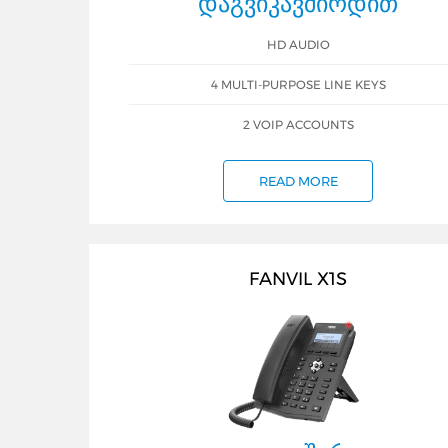
ᲓᲐᲒᲕᲘᲙᲐᲕᲨᲘᲠᲓᲘᲗ
HD AUDIO
4 MULTI-PURPOSE LINE KEYS
2 VOIP ACCOUNTS
READ MORE
FANVIL X1S