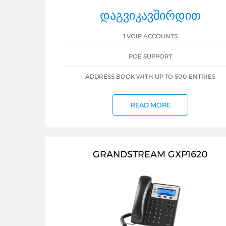
ᲓᲐᲒᲕᲘᲙᲐᲕᲨᲘᲠᲓᲘᲗ
1 VOIP ACCOUNTS
POE SUPPORT
ADDRESS BOOK WITH UP TO 500 ENTRIES
READ MORE
GRANDSTREAM GXP1620