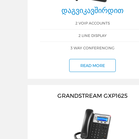
ᲓᲐᲒᲕᲘᲙᲐᲕᲨᲘᲠᲓᲘᲗ
2 VOIP ACCOUNTS
2 LINE DISPLAY
3 WAY CONFERENCING
READ MORE
GRANDSTREAM GXP1625