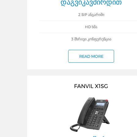
ᲓᲐᲒᲕᲘᲙᲐᲕᲨᲘᲠᲓᲘᲗ
2 SIP ᲐᲜᲒᲐᲠᲘᲨᲘ
HD ᲮᲛᲐ
3 ᲛᲮᲠᲘᲕᲘ ᲙᲝᲜᲤᲔᲠᲔᲜᲪᲘᲐ
READ MORE
FANVIL X1SG