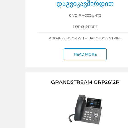
ᲓᲐᲒᲕᲘᲙᲐᲕᲨᲘᲠᲓᲘᲗ
6 VOIP ACCOUNTS
POE SUPPORT
ADDRESS BOOK WITH UP TO 160 ENTRIES
READ MORE
GRANDSTREAM GRP2612P