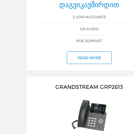
ᲓᲐᲒᲕᲘᲙᲐᲕᲨᲘᲠᲓᲘᲗ
2 VOIP ACCOUNTS
HD AUDIO
POE SUPPORT
READ MORE
GRANDSTREAM GRP2613