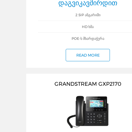
ᲓᲐᲒᲕᲘᲙᲐᲕᲨᲘᲠᲓᲘᲗ
2 SIP ᲐᲜᲒᲐᲠᲘᲨᲘ
HD ᲮᲛᲐ
POE-Ს ᲛᲮᲐᲠᲓᲐᲭᲔᲠᲐ
READ MORE
GRANDSTREAM GXP2170