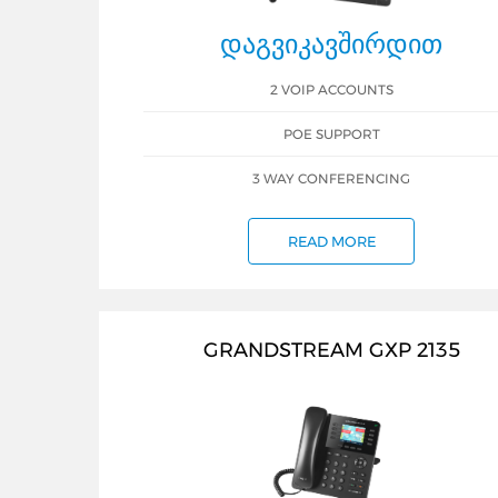
ᲓᲐᲒᲕᲘᲙᲐᲕᲨᲘᲠᲓᲘᲗ
2 VOIP ACCOUNTS
POE SUPPORT
3 WAY CONFERENCING
READ MORE
GRANDSTREAM GXP 2135