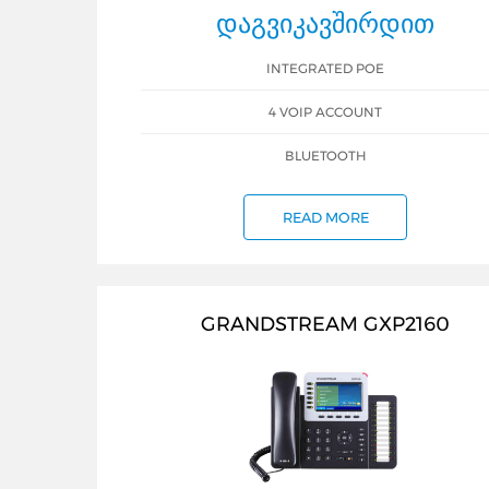
ᲓᲐᲒᲕᲘᲙᲐᲕᲨᲘᲠᲓᲘᲗ
INTEGRATED POE
4 VOIP ACCOUNT
BLUETOOTH
READ MORE
GRANDSTREAM GXP2160