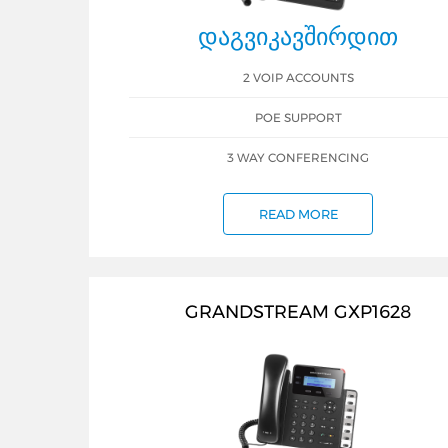
ᲓᲐᲒᲕᲘᲙᲐᲕᲨᲘᲠᲓᲘᲗ
2 VOIP ACCOUNTS
POE SUPPORT
3 WAY CONFERENCING
READ MORE
GRANDSTREAM GXP1628