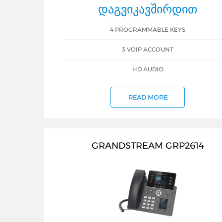
ᲓᲐᲒᲕᲘᲙᲐᲕᲨᲘᲠᲓᲘᲗ
4 PROGRAMMABLE KEYS
3 VOIP ACCOUNT
HD AUDIO
READ MORE
GRANDSTREAM GRP2614