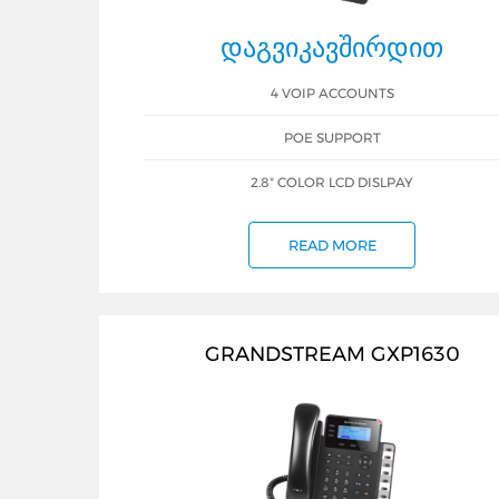
ᲓᲐᲒᲕᲘᲙᲐᲕᲨᲘᲠᲓᲘᲗ
4 VOIP ACCOUNTS
POE SUPPORT
2.8" COLOR LCD DISLPAY
READ MORE
GRANDSTREAM GXP1630